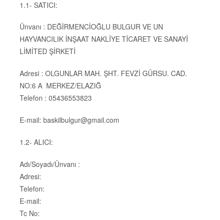
1.1- SATICI:
Ünvanı : DEĞİRMENCİOĞLU BULGUR VE UN
HAYVANCILIK İNŞAAT NAKLİYE TİCARET VE SANAYİ
LİMİTED ŞİRKETİ
Adresi : OLGUNLAR MAH. ŞHT. FEVZİ GÜRSU. CAD.
NO:6 A MERKEZ/ELAZIĞ
Telefon : 05436553823
E-mail: baskilbulgur@gmail.com
1.2- ALICI:
Adı/Soyadı/Ünvanı :
Adresi:
Telefon:
E-mail:
Tc No: