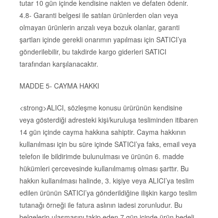
tutar 10 gün içinde kendisine nakten ve defaten ödenir.
4.8- Garanti belgesi ile satılan ürünlerden olan veya
olmayan ürünlerin arızalı veya bozuk olanlar, garanti
şartları içinde gerekli onarımın yapılması için SATICI’ya
gönderilebilir, bu takdirde kargo giderleri SATICI
tarafından karşılanacaktır.
MADDE 5- CAYMA HAKKI
<strong>ALICI, sözleşme konusu ürürünün kendisine
veya gösterdiği adresteki kişi/kuruluşa tesliminden itibaren
14 gün içinde cayma hakkına sahiptir. Cayma hakkının
kullanılması için bu süre içinde SATICI’ya faks, email veya
telefon ile bildirimde bulunulması ve ürünün 6. madde
hükümleri çercevesinde kullanılmamış olması şarttır. Bu
hakkın kullanılması halinde, 3. kişiye veya ALICI’ya teslim
edilen ürünün SATICI’ya gönderildiğine ilişkin kargo teslim
tutanağı örneği ile fatura aslının iadesi zorunludur. Bu
belgelerin ulaşmasını takip eden 7 gün içinde ürün bedeli