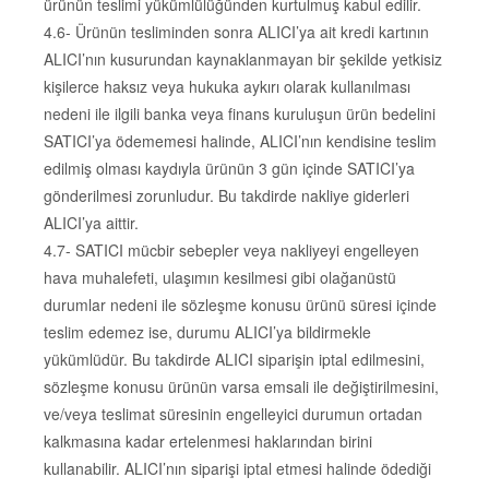
ürünün teslimi yükümlülüğünden kurtulmuş kabul edilir.
4.6- Ürünün tesliminden sonra ALICI’ya ait kredi kartının
ALICI’nın kusurundan kaynaklanmayan bir şekilde yetkisiz
kişilerce haksız veya hukuka aykırı olarak kullanılması
nedeni ile ilgili banka veya finans kuruluşun ürün bedelini
SATICI’ya ödememesi halinde, ALICI’nın kendisine teslim
edilmiş olması kaydıyla ürünün 3 gün içinde SATICI’ya
gönderilmesi zorunludur. Bu takdirde nakliye giderleri
ALICI’ya aittir.
4.7- SATICI mücbir sebepler veya nakliyeyi engelleyen
hava muhalefeti, ulaşımın kesilmesi gibi olağanüstü
durumlar nedeni ile sözleşme konusu ürünü süresi içinde
teslim edemez ise, durumu ALICI’ya bildirmekle
yükümlüdür. Bu takdirde ALICI siparişin iptal edilmesini,
sözleşme konusu ürünün varsa emsali ile değiştirilmesini,
ve/veya teslimat süresinin engelleyici durumun ortadan
kalkmasına kadar ertelenmesi haklarından birini
kullanabilir. ALICI’nın siparişi iptal etmesi halinde ödediği