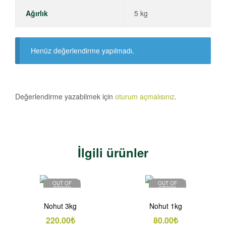
Ağırlık
5 kg
Henüz değerlendirme yapılmadı.
Değerlendirme yazabilmek için
oturum açmalısınız
.
İlgili ürünler
OUT OF
OUT OF
STOCK
STOCK
Nohut 3kg
Nohut 1kg
220.00
₺
80.00
₺