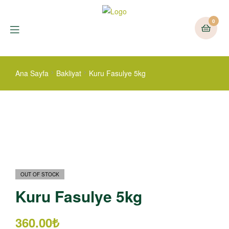
0
Ana Sayfa
Bakliyat
Kuru Fasulye 5kg
OUT OF STOCK
Kuru Fasulye 5kg
360.00
₺