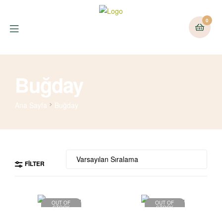
0
Buğday
Ana Sayfa
Buğday
FILTER
OUT OF
OUT OF
STOCK
STOCK