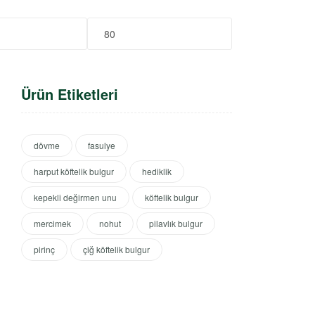
Ürün Etiketleri
dövme
fasulye
harput köftelik bulgur
hediklik
kepekli değirmen unu
köftelik bulgur
mercimek
nohut
pilavlık bulgur
pirinç
çiğ köftelik bulgur