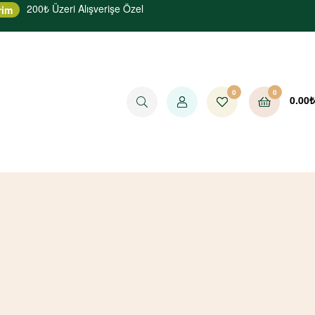
200₺ Üzeri Alışverişe Özel
rim
0
0
0.00
₺