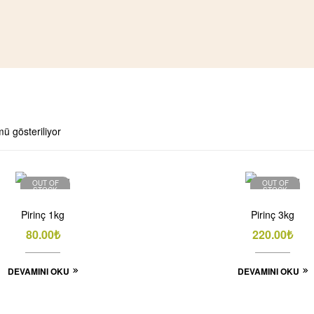
ü gösteriliyor
OUT OF
OUT OF
STOCK
STOCK
Pirinç 1kg
Pirinç 3kg
80.00
₺
220.00
₺
DEVAMINI OKU
DEVAMINI OKU