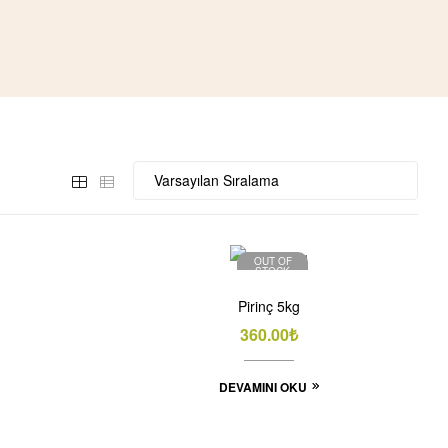
OUT OF
STOCK
Pirinç 5kg
360.00
₺
DEVAMINI OKU