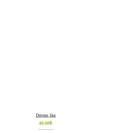
Dövme 1kg
40.00
₺